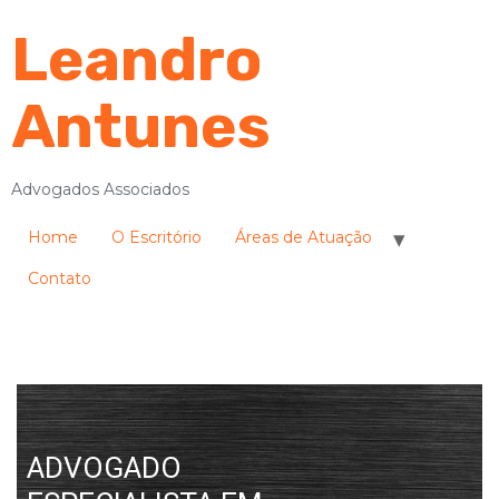
Leandro
Antunes
Advogados Associados
Home
O Escritório
Áreas de Atuação
Contato