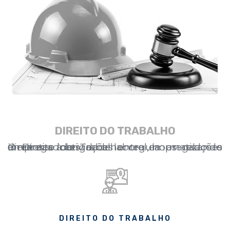
DIREITO DO TRABALHO
O Direito do Trabalho regula as relações inerentes à atividade laboral, normatizando direitos e obrigações entre empregados e empregadores.
DIREITO DO TRABALHO