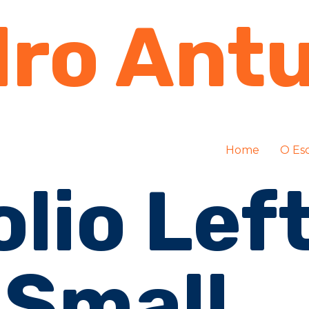
ro Ant
Home
O Esc
lio Lef
 Small