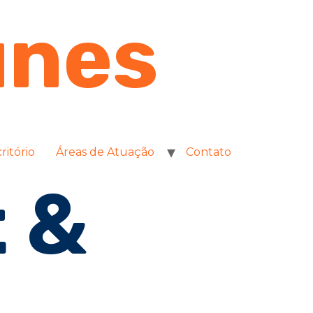
unes
ritório
Áreas de Atuação
Contato
t &