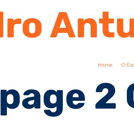
ro Ant
Home
O Esc
page 2 