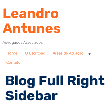
Leandro
Antunes
Advogados Associados
Home
O Escritório
Áreas de Atuação
Contato
Blog Full Right
Sidebar