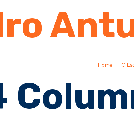
ro Ant
Home
O Esc
4 Colum