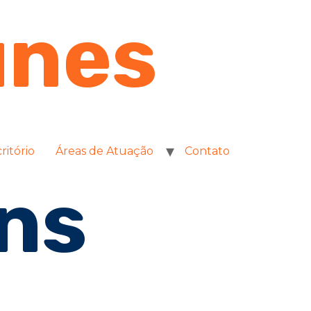
unes
ritório
Áreas de Atuação
Contato
ns