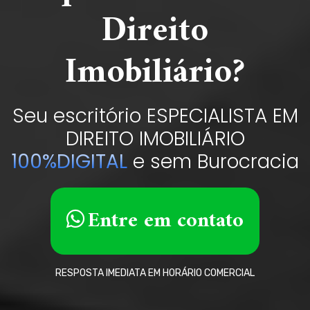
Direito
Imobiliário?
Seu escritório ESPECIALISTA EM
DIREITO IMOBILIÁRIO
1
0
0
%
D
I
G
I
T
A
L
e sem Burocracia
Entre em contato
RESPOSTA IMEDIATA EM HORÁRIO COMERCIAL