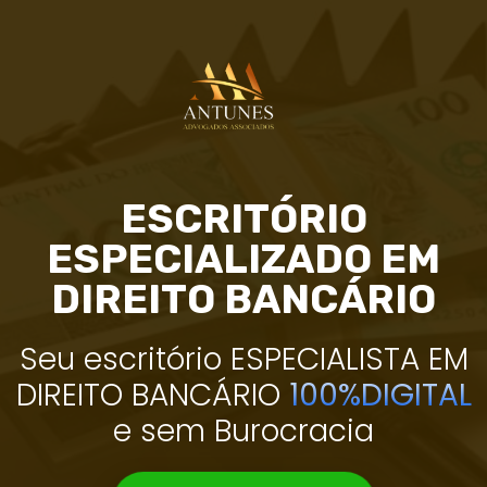
ESCRITÓRIO
ESPECIALIZADO EM
DIREITO BANCÁRIO
Seu escritório ESPECIALISTA EM
DIREITO BANCÁRIO
1
0
0
%
D
I
G
I
T
A
L
e sem Burocracia