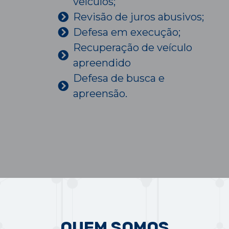
veículos;
Revisão de juros abusivos;
Defesa em execução;
Recuperação de veículo
apreendido
Defesa de busca e
apreensão.
QUEM SOMOS